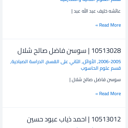
خليف
عبد
عائشه خليف عبد الله عبد |
الله
عبد
Read More »
10513028 | سوسن فاضل صالح شلال
10513028
|
2006-2005
,
الأوائل
,
الثاني على القسم
,
الدراسة الصباحية
,
سوسن
قسم علوم الحاسوب
فاضل
صالح
سوسن فاضل صالح شلال |
شلال
Read More »
10513012 | احمد ذياب عبود حسين
10513012
|