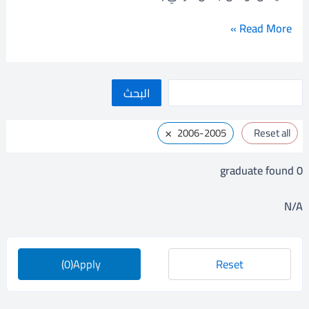
مرعي
Read More »
ا
البحث
ل
×
2006-2005
Reset all
ب
ح
graduate found
0
ث
N/A
(0)
Apply
Reset