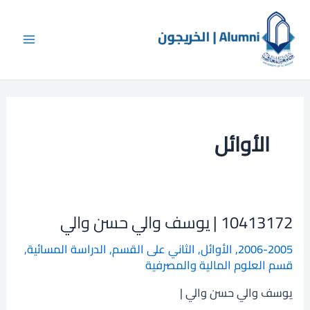
خطي
Main
لى
Menu
لمحتوى
الأوائل
10413172 | يوسف والي حسن والي
10413172
|
2006-2005
,
الأوائل
,
الثاني على القسم
,
الدراسة المسائية
,
يوسف
قسم العلوم المالية والمصرفية
والي
حسن
يوسف والي حسن والي |
والي