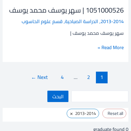
1051000526 | سهر يوسف محمد يوسف
1051000526
|
2013-2014
,
الدراسة الصباحية
,
قسم علوم الحاسوب
سهر
يوسف
سهر يوسف محمد يوسف |
محمد
يوسف
Read More »
←
Next
4
…
2
1
ا
البحث
ل
×
2013-2014
Reset all
ب
ح
graduate found
0