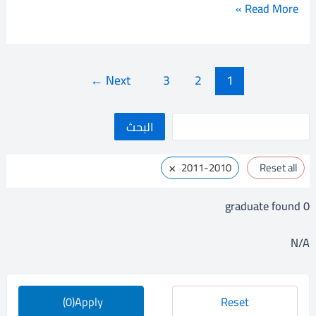
محمد
Read More »
فتيح
←
Next
3
2
1
ا
البحث
ل
×
2011-2010
Reset all
ب
ح
graduate found
0
ث
N/A
(0)
Apply
Reset