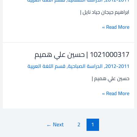
ابراهيم
جيجان
ابراهيم جيجان جياد نايل |
جياد
نايل
Read More »
1021000317 | حسين علي هميم
1021000317
|
2012-2011
,
الدراسة الصباحية
,
قسم اللغة العربية
حسين
علي
حسين علي هميم |
هميم
Read More »
←
Next
2
1