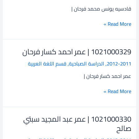
فرحان
قادسيه يونس محمد فرحان |
Read More »
1021000329 | عمر احمد كسار فرحان
1021000329
|
2012-2011
,
الدراسة الصباحية
,
قسم اللغة العربية
عمر
احمد
عمر احمد كسار فرحان |
كسار
فرحان
Read More »
1021000330 | عمر عبد المجيد سبتي
1021000330
|
صالح
عمر