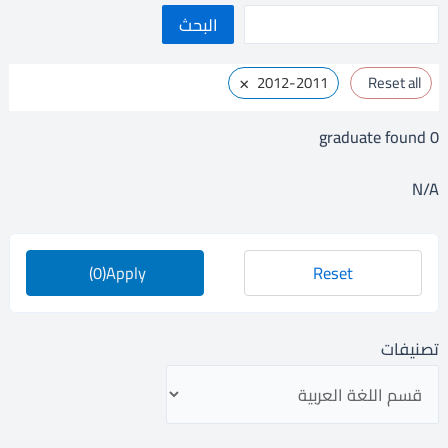
ا
البحث
ل
×
2012-2011
Reset all
ب
ح
graduate found
0
ث
N/A
(0)
Apply
Reset
تصنيفات