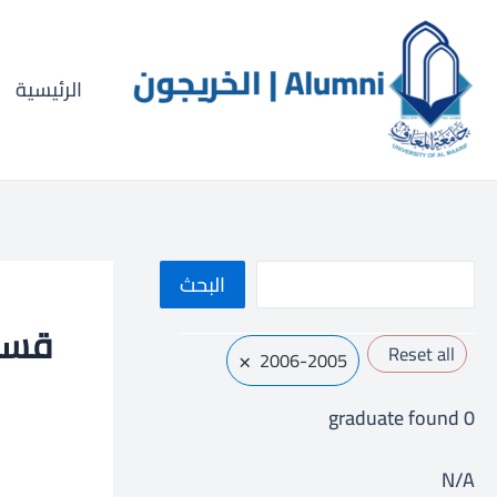
خطي
لى
لمحتوى
الرئيسية
ا
البحث
ل
قسم 
Reset all
×
ب
2006-2005
ح
graduate found
0
ث
N/A