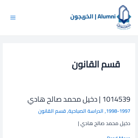
Post
خطي
Main
لى
pagination
Menu
لمحتوى
قسم القانون
1014539 | دخيل محمد صالح هادي
1014539
|
1998-1997
,
الدراسة الصباحية
,
قسم القانون
دخيل
محمد
دخيل محمد صالح هادي |
صالح
هادي