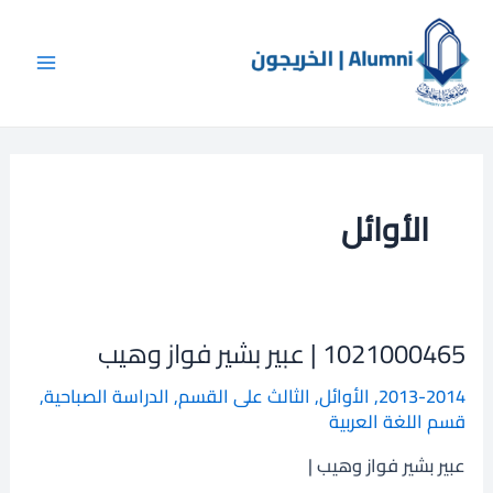
Post
خطي
Main
لى
pagination
Menu
لمحتوى
الأوائل
1021000465 | عبير بشير فواز وهيب
1021000465
|
2013-2014
,
الأوائل
,
الثالث على القسم
,
الدراسة الصباحية
,
عبير
قسم اللغة العربية
بشير
فواز
عبير بشير فواز وهيب |
وهيب