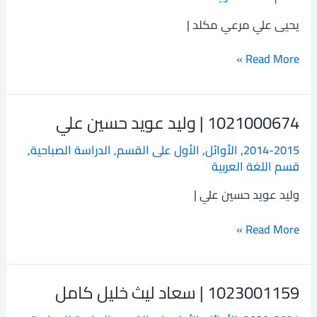
علي
مرعي
يحيى علي مرعي مكلد |
مكلد
Read More »
1021000674 | وليد عويد حسين علي
1021000674
|
2014-2015
,
الأوائل
,
الأول على القسم
,
الدراسة الصباحية
,
وليد
قسم اللغة العربية
عويد
حسين
وليد عويد حسين علي |
علي
Read More »
1023001159 | سعاد ليث خليل كامل
1023001159
|