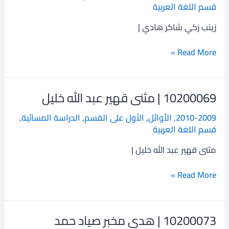
قسم اللغة العربية
زكي
شاكر
زينب زكي شاكر هادي |
هادي
Read More »
10200069 | مثنى قهير عبد الله خليل
10200069
|
2010-2009
,
الأوائل
,
الأول على القسم
,
الدراسة المسائية
,
مثنى
قسم اللغة العربية
قهير
عبد
مثنى قهير عبد الله خليل |
الله
خليل
Read More »
10200073 | هدى مخبر صياد حمد
10200073