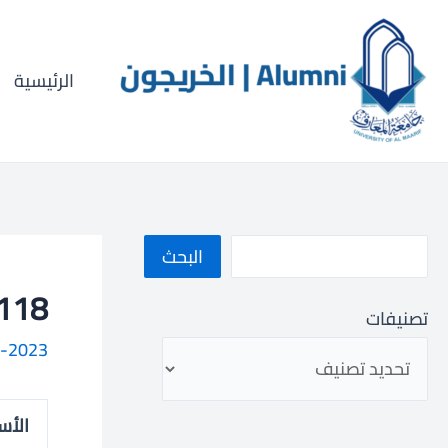
خطي
ا
لى
ل
لمحتوى
الرئيسية
ب
ح
ث
البحث
1023003118
تصنيفات
-2023
الأس