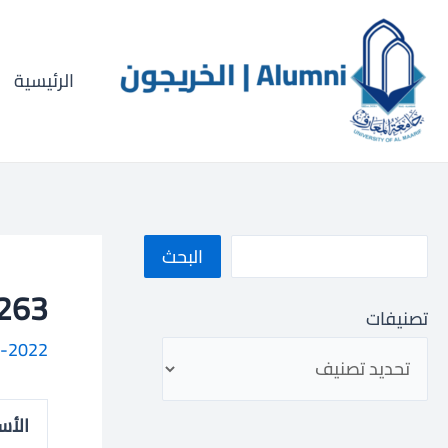
خطي
ا
لى
ل
لمحتوى
الرئيسية
ب
ح
ث
البحث
093000263
تصنيفات
-2022
الأس