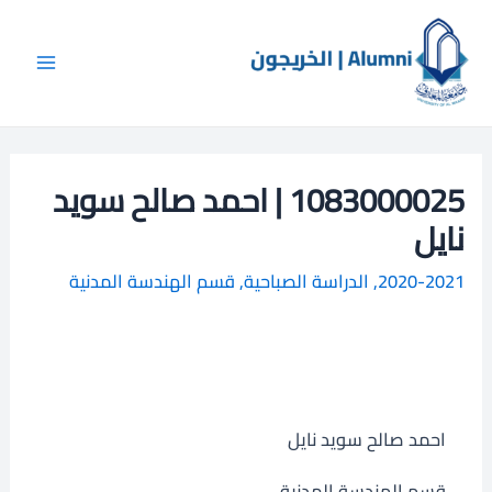
خطي
Main
ا
لى
ل
Menu
لمحتوى
ب
ح
ث
1083000025 | احمد صالح سويد
نايل
2020-2021
,
الدراسة الصباحية
,
قسم الهندسة المدنية
احمد صالح سويد نايل
قسم الهندسة المدنية