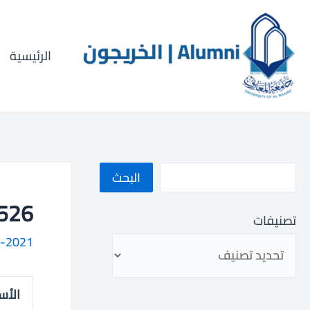
خطي
ا
لى
ل
لمحتوى
الرئيسية
ب
ح
ث
البحث
1063001526
تصنيفات
-2021
الأس