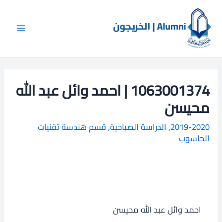
خطي
Main
ا
لى
ل
Menu
لمحتوى
ب
ح
ث
1063001374 | احمد وائل عبد الله
محيسن
2019-2020
,
الدراسة الصباحية
,
قسم هندسة تقنيات
الحاسوب
احمد وائل عبد الله محيسن