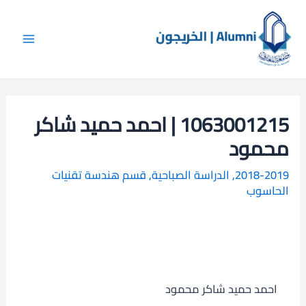
خطي
Main
ا
لى
ل
Menu
لمحتوى
ب
ح
ث
1063001215 | احمد حميد شاكر
محمود
2018-2019
,
الدراسة الصباحية
,
قسم هندسة تقنيات
الحاسوب
احمد حميد شاكر محمود