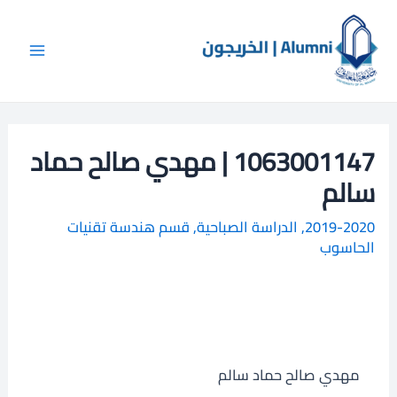
خطي
Main
ا
لى
ل
Menu
لمحتوى
ب
ح
ث
1063001147 | مهدي صالح حماد
سالم
2019-2020
,
الدراسة الصباحية
,
قسم هندسة تقنيات
الحاسوب
مهدي صالح حماد سالم