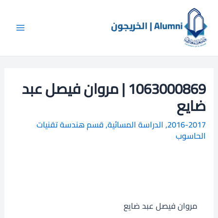
خطي
Main
ا
لى
ل
Menu
لمحتوى
ب
ح
ث
1063000869 | مروان فيصل عبد
ضايع
2016-2017
,
الدراسة المسائية
,
قسم هندسة تقنيات
الحاسوب
مروان فيصل عبد ضايع