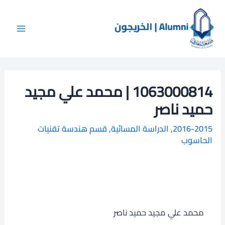
خطي
Main
ا
لى
ل
Menu
لمحتوى
ب
ح
ث
1063000814 | محمد علي مجيد
حميد ناصر
2016-2015
,
الدراسة المسائية
,
قسم هندسة تقنيات
الحاسوب
محمد علي مجيد حميد ناصر