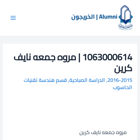
خطي
Main
ا
لى
ل
Menu
لمحتوى
ب
ح
ث
1063000614 | مروه جمعه نايف
كرين
2016-2015
,
الدراسة الصباحية
,
قسم هندسة تقنيات
الحاسوب
مروه جمعه نايف كرين