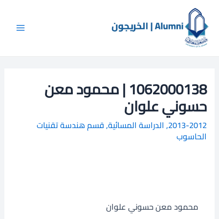
خطي
Main
ا
لى
ل
Menu
لمحتوى
ب
ح
ث
1062000138 | محمود معن
حسوني علوان
2013-2012
,
الدراسة المسائية
,
قسم هندسة تقنيات
الحاسوب
محمود معن حسوني علوان