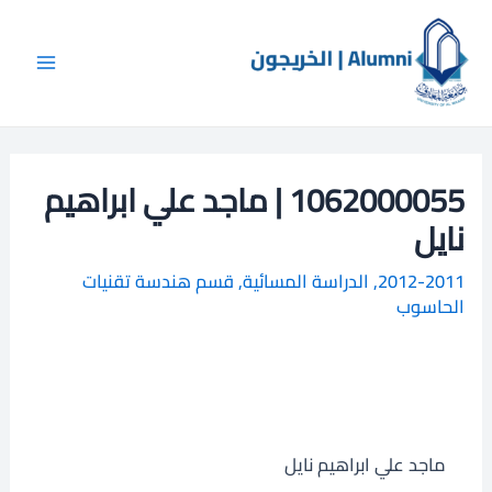
خطي
Main
ا
لى
ل
Menu
لمحتوى
ب
ح
ث
1062000055 | ماجد علي ابراهيم
نايل
2012-2011
,
الدراسة المسائية
,
قسم هندسة تقنيات
الحاسوب
ماجد علي ابراهيم نايل