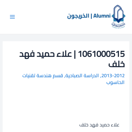
خطي
Main
ا
لى
ل
Menu
لمحتوى
ب
ح
ث
1061000515 | علاء حميد فهد
خلف
2013-2012
,
الدراسة الصباحية
,
قسم هندسة تقنيات
الحاسوب
علاء حميد فهد خلف