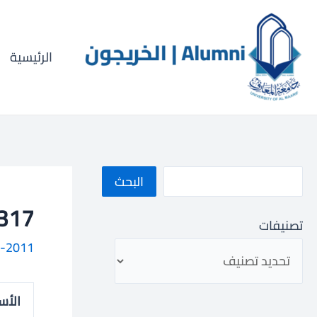
خطي
ا
لى
ل
لمحتوى
الرئيسية
ب
ح
ث
البحث
61000317
تصنيفات
-2011
الأس