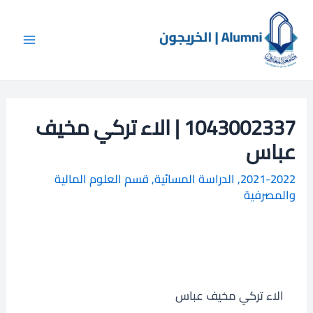
خطي
Main
ا
لى
ل
Menu
لمحتوى
ب
ح
ث
1043002337 | الاء تركي مخيف
عباس
2021-2022
,
الدراسة المسائية
,
قسم العلوم المالية
والمصرفية
الاء تركي مخيف عباس