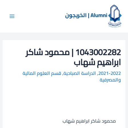
خطي
Main
ا
لى
ل
Menu
لمحتوى
ب
ح
ث
1043002282 | محمود شاكر
ابراهيم شهاب
2021-2022
,
الدراسة الصباحية
,
قسم العلوم المالية
والمصرفية
محمود شاكر ابراهيم شهاب