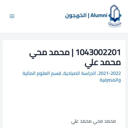
خطي
Main
ا
لى
ل
Menu
لمحتوى
ب
ح
ث
1043002201 | محمد محي
محمد علي
2021-2022
,
الدراسة الصباحية
,
قسم العلوم المالية
والمصرفية
محمد محي محمد علي