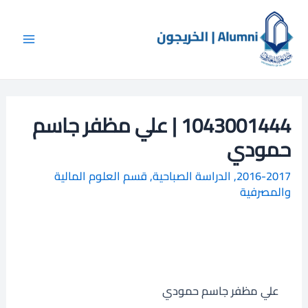
خطي
Main
ا
لى
ل
Menu
لمحتوى
ب
ح
ث
1043001444 | علي مظفر جاسم
حمودي
2016-2017
,
الدراسة الصباحية
,
قسم العلوم المالية
والمصرفية
علي مظفر جاسم حمودي