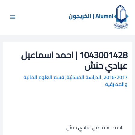
خطي
Main
ا
لى
ل
Menu
لمحتوى
ب
ح
ث
1043001428 | احمد اسماعيل
عبادي حنش
2016-2017
,
الدراسة المسائية
,
قسم العلوم المالية
والمصرفية
احمد اسماعيل عبادي حنش