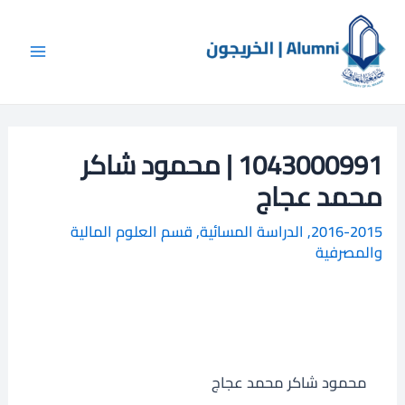
خطي
Main
ا
لى
ل
Menu
لمحتوى
ب
ح
ث
1043000991 | محمود شاكر
محمد عجاج
2016-2015
,
الدراسة المسائية
,
قسم العلوم المالية
والمصرفية
محمود شاكر محمد عجاج