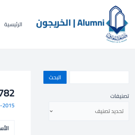
خطي
ا
لى
ل
لمحتوى
الرئيسية
ب
ح
ث
البحث
043000782
تصنيفات
-2015
الأس