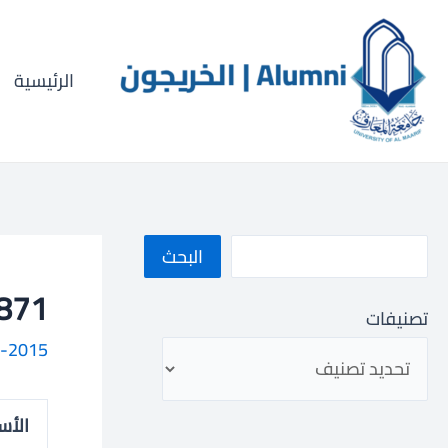
خطي
ا
لى
ل
لمحتوى
الرئيسية
ب
ح
ث
البحث
1042000871
تصنيفات
-2015
الأس