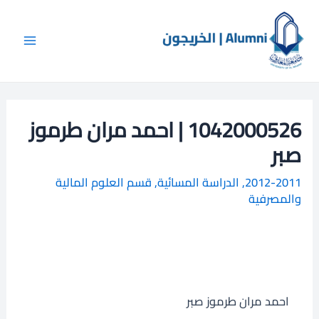
خطي
Main
ا
لى
ل
Menu
لمحتوى
ب
ح
ث
1042000526 | احمد مران طرموز
صبر
2012-2011
,
الدراسة المسائية
,
قسم العلوم المالية
والمصرفية
احمد مران طرموز صبر