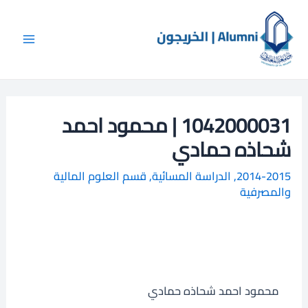
خطي
Main
ا
لى
ل
Menu
لمحتوى
ب
ح
ث
1042000031 | محمود احمد
شحاذه حمادي
2014-2015
,
الدراسة المسائية
,
قسم العلوم المالية
والمصرفية
محمود احمد شحاذه حمادي