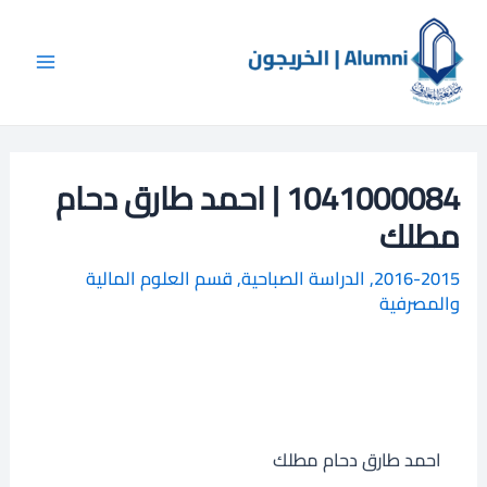
خطي
Main
ا
لى
ل
Menu
لمحتوى
ب
ح
ث
1041000084 | احمد طارق دحام
مطلك
2016-2015
,
الدراسة الصباحية
,
قسم العلوم المالية
والمصرفية
احمد طارق دحام مطلك