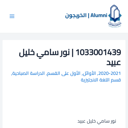
خطي
Main
ا
لى
ل
Menu
لمحتوى
ب
ح
ث
1033001439 | نور سامي خليل
عبيد
2020-2021
,
الأوائل
,
الأول على القسم
,
الدراسة الصباحية
,
قسم اللغة الانجليزية
نور سامي خليل عبيد