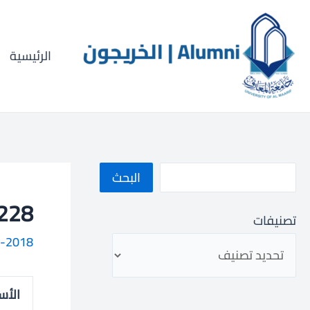
خطي
ا
لى
ل
لمحتوى
الرئيسية
ب
ح
ث
البحث
33001228
تصنيفات
-2018
الأس