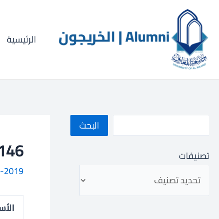
خطي
ا
لى
ل
لمحتوى
الرئيسية
ب
ح
ث
البحث
033001146
تصنيفات
-2019
الأس