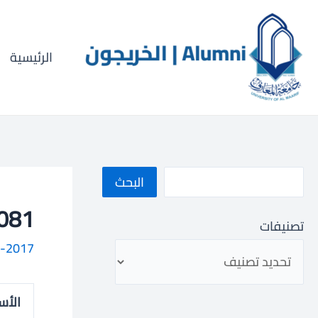
خطي
ا
لى
ل
لمحتوى
الرئيسية
ب
ح
ث
البحث
033001081
تصنيفات
-2017
الأس