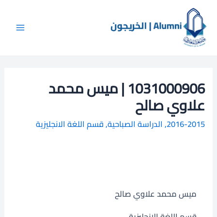
خطي
Main
ا
لى
ل
Menu
لمحتوى
ب
ح
ث
1031000906 | ميس محمد
علاوي صالح
2016-2015
,
الدراسة الصباحية
,
قسم اللغة الانجليزية
ميس محمد علاوي صالح
قسم اللغة الانجليزية