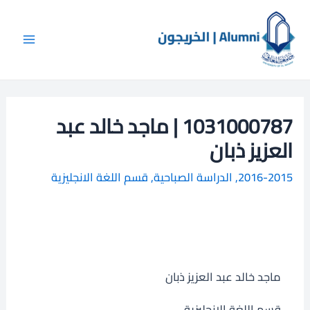
خطي
Main
ا
لى
ل
Menu
لمحتوى
ب
ح
ث
1031000787 | ماجد خالد عبد
العزيز ذبان
2016-2015
,
الدراسة الصباحية
,
قسم اللغة الانجليزية
ماجد خالد عبد العزيز ذبان
قسم اللغة الانجليزية