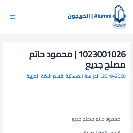
خطي
Main
ا
لى
ل
Menu
لمحتوى
ب
ح
ث
1023001026 | محمود حاتم
مصلح جديع
2019-2020
,
الدراسة المسائية
,
قسم اللغة العربية
محمود حاتم مصلح جديع
قسم اللغة العربية