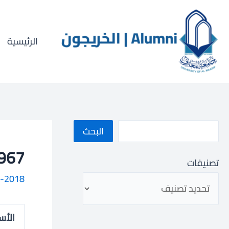
خطي
ا
لى
ل
لمحتوى
الرئيسية
ب
ح
ث
البحث
023000967
تصنيفات
-2018
الأس