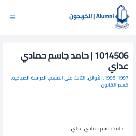
خطي
Main
ا
لى
ل
Menu
لمحتوى
ب
ح
ث
1014506 | حامد جاسم حمادي
عداي
1998-1997
,
الأوائل
,
الثالث على القسم
,
الدراسة الصباحية
,
قسم القانون
حامد جاسم حمادي عداي