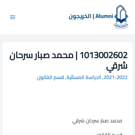
خطي
Main
ا
لى
ل
Menu
لمحتوى
ب
ح
ث
1013002602 | محمد صبار سرحان
شرقي
2021-2022
,
الدراسة المسائية
,
قسم القانون
محمد صبار سرحان شرقي
قسم القانون