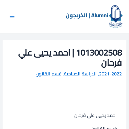
خطي
Main
ا
لى
ل
Menu
لمحتوى
ب
ح
ث
1013002508 | احمد يحيى علي
فرحان
2021-2022
,
الدراسة الصباحية
,
قسم القانون
احمد يحيى علي فرحان
قسم القانون