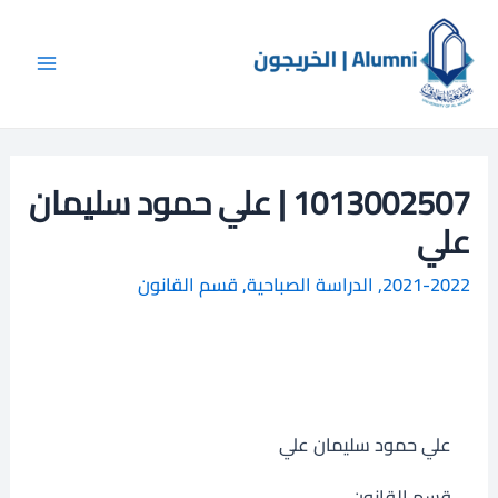
خطي
Main
ا
لى
ل
Menu
لمحتوى
ب
ح
ث
1013002507 | علي حمود سليمان
علي
2021-2022
,
الدراسة الصباحية
,
قسم القانون
علي حمود سليمان علي
قسم القانون