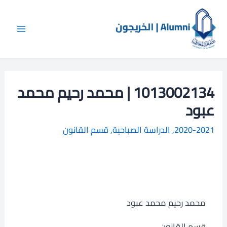
خطي
Main
ا
لى
ل
Menu
لمحتوى
ب
ح
ث
1013002134 | محمد رحيم محمد
عبود
2020-2021
,
الدراسة الصباحية
,
قسم القانون
محمد رحيم محمد عبود
قسم القانون