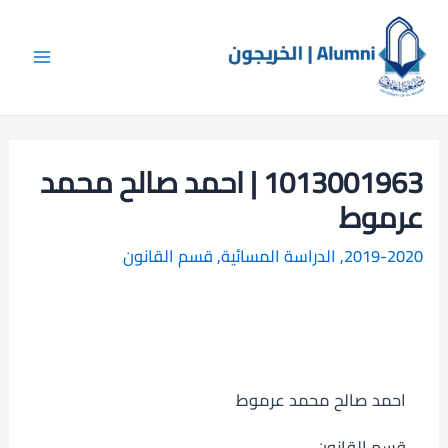
خطي
Main
ا
لى
ل
Menu
لمحتوى
ب
ح
ث
1013001963 | احمد صالح محمد
عرموط
2019-2020
,
الدراسة المسائية
,
قسم القانون
احمد صالح محمد عرموط
قسم القانون