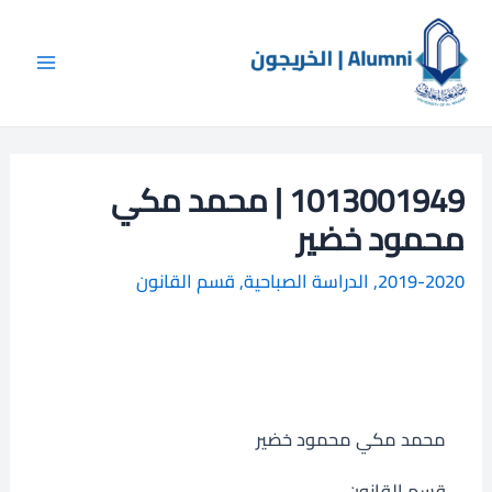
خطي
Main
ا
لى
ل
Menu
لمحتوى
ب
ح
ث
1013001949 | محمد مكي
محمود خضير
2019-2020
,
الدراسة الصباحية
,
قسم القانون
محمد مكي محمود خضير
قسم القانون