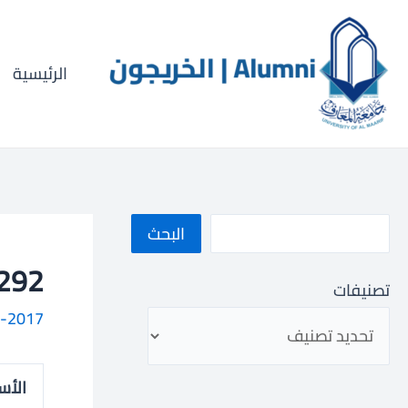
خطي
ا
لى
ل
لمحتوى
الرئيسية
ب
ح
ث
البحث
013001292
تصنيفات
-2017
الأس