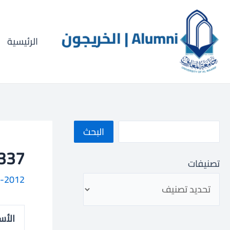
خطي
ا
لى
ل
لمحتوى
الرئيسية
ب
ح
ث
البحث
012000337
تصنيفات
-2012
الأس