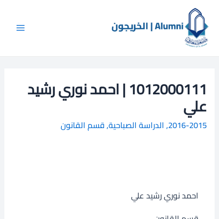
خطي
Main
ا
لى
ل
Menu
لمحتوى
ب
ح
ث
1012000111 | احمد نوري رشيد
علي
2016-2015
,
الدراسة الصباحية
,
قسم القانون
احمد نوري رشيد علي
قسم القانون